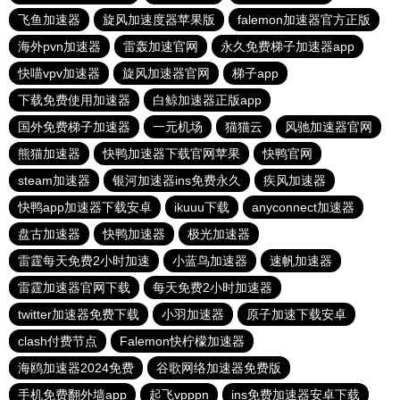
飞鱼加速器
旋风加速度器苹果版
falemon加速器官方正版
海外pvn加速器
雷轰加速官网
永久免费梯子加速器app
快喵vpv加速器
旋风加速器官网
梯子app
下载免费使用加速器
白鲸加速器正版app
国外免费梯子加速器
一元机场
猫猫云
风驰加速器官网
熊猫加速器
快鸭加速器下载官网苹果
快鸭官网
steam加速器
银河加速器ins免费永久
疾风加速器
快鸭app加速器下载安卓
ikuuu下载
anyconnect加速器
盘古加速器
快鸭加速器
极光加速器
雷霆每天免费2小时加速
小蓝鸟加速器
速帆加速器
雷霆加速器官网下载
每天免费2小时加速器
twitter加速器免费下载
小羽加速器
原子加速下载安卓
clash付费节点
Falemon快柠檬加速器
海鸥加速器2024免费
谷歌网络加速器免费版
手机免费翻外墙app
起飞vpppn
ins免费加速器安卓下载