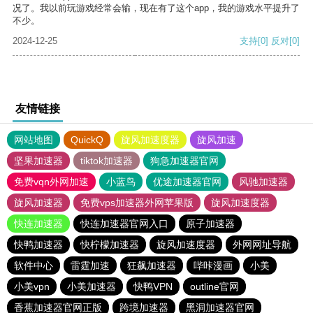
况了。我以前玩游戏经常会输，现在有了这个app，我的游戏水平提升了
不少。
2024-12-25
支持
[0]
反对
[0]
友情链接
网站地图
QuickQ
旋风加速度器
旋风加速
坚果加速器
tiktok加速器
狗急加速器官网
免费vqn外网加速
小蓝鸟
优途加速器官网
风驰加速器
旋风加速器
免费vps加速器外网苹果版
旋风加速度器
快连加速器
快连加速器官网入口
原子加速器
快鸭加速器
快柠檬加速器
旋风加速度器
外网网址导航
软件中心
雷霆加速
狂飙加速器
哔咔漫画
小美
小美vpn
小美加速器
快鸭VPN
outline官网
香蕉加速器官网正版
跨境加速器
黑洞加速器官网